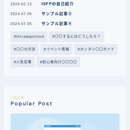
ISFPの自己紹介
2026.02.15
サンプル記事⑤
2024.07.05
サンプル記事④
2024.07.05
Uncategorized
〇〇するにはどうしたら？
〇〇の方法
イベント情報
カンタン〇〇ガイド
人気記事
初心者向け〇〇〇〇
人気記事
Popular Post