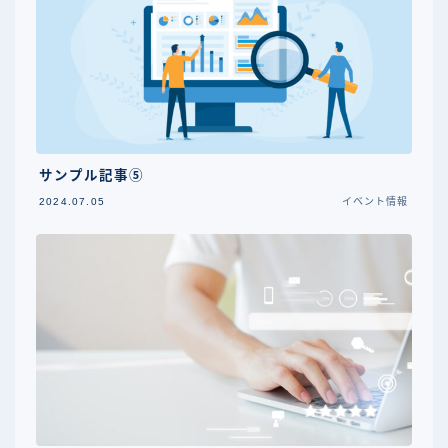
サンプル記事⑤
2024.07.05
イベント情報